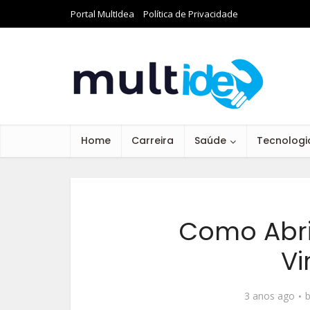
Portal MultIdea
Política de Privacidade
Home
Carreira
Saúde
Tecnologi
Como Abri
Vi
3 anos ago