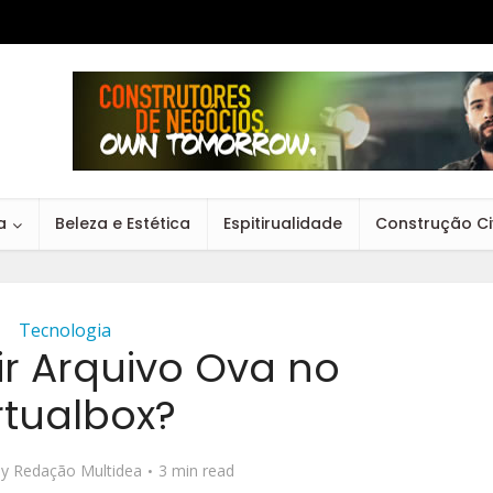
a
Beleza e Estética
Espitirualidade
Construção Civ
Tecnologia
r Arquivo Ova no
rtualbox?
by
Redação Multidea
3 min read