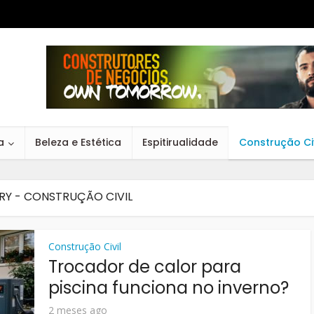
a
Beleza e Estética
Espitirualidade
Construção Civ
Y - CONSTRUÇÃO CIVIL
Construção Civil
Trocador de calor para
piscina funciona no inverno?
2 meses ago