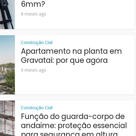
6mm?
8 meses ago
Construção Civil
Apartamento na planta em
Gravataí: por que agora
9 meses ago
Construção Civil
Função do guarda-corpo de
andaime: proteção essencial
para segurança em altura