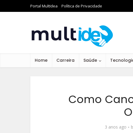
Portal MultIdea
Política de Privacidade
Home
Carreira
Saúde
Tecnologi
Como Cance
O
3 anos ago