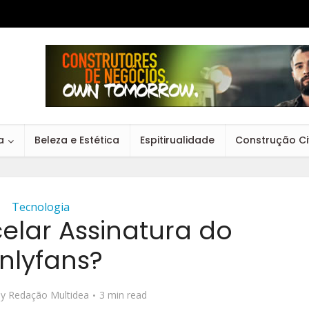
a
Beleza e Estética
Espitirualidade
Construção Civ
Tecnologia
lar Assinatura do
nlyfans?
by
Redação Multidea
3 min read