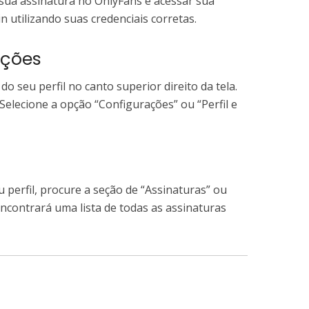
 sua assinatura no OnlyFans é acessar sua
in utilizando suas credenciais corretas.
ações
do seu perfil no canto superior direito da tela.
elecione a opção “Configurações” ou “Perfil e
 perfil, procure a seção de “Assinaturas” ou
encontrará uma lista de todas as assinaturas