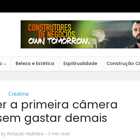
a
Beleza e Estética
Espitirualidade
Construção Civ
Creatina
r a primeira câmera
 sem gastar demais
by
Redação Multidea
5 min read