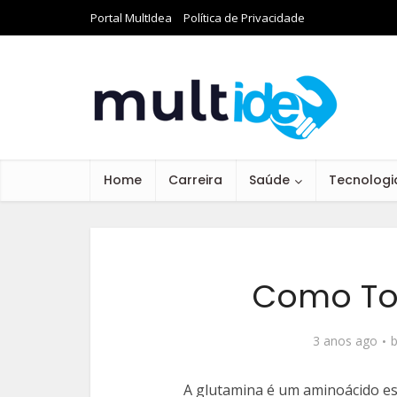
Portal MultIdea
Política de Privacidade
Home
Carreira
Saúde
Tecnologi
Como To
3 anos ago
A glutamina é um aminoácido e