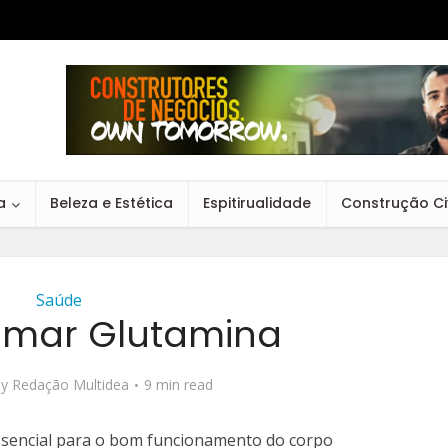
a
Beleza e Estética
Espitirualidade
Construção Civ
Saúde
mar Glutamina
by
Redação Multidea
9 min read
ssencial para o bom funcionamento do corpo