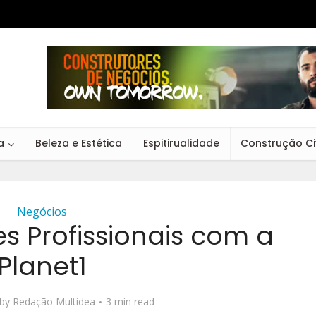
a
Beleza e Estética
Espitirualidade
Construção Civ
Negócios
es Profissionais com a
Planet1
by
Redação Multidea
3 min read