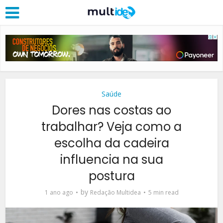
Saúde
Dores nas costas ao
trabalhar? Veja como a
escolha da cadeira
influencia na sua
postura
by
1 ano ago
Redação Multidea
5 min read