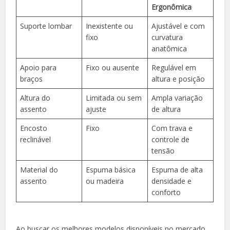
Ergonômica
Suporte lombar
Inexistente ou
Ajustável e com
fixo
curvatura
anatômica
Apoio para
Fixo ou ausente
Regulável em
braços
altura e posição
Altura do
Limitada ou sem
Ampla variação
assento
ajuste
de altura
Encosto
Fixo
Com trava e
reclinável
controle de
tensão
Material do
Espuma básica
Espuma de alta
assento
ou madeira
densidade e
conforto
Ao buscar os melhores modelos disponíveis no mercado,