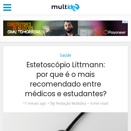
Saúde
Estetoscópio Littmann:
por que é o mais
recomendado entre
médicos e estudantes?
by
11 meses ago
Redação Multidea
6 min read