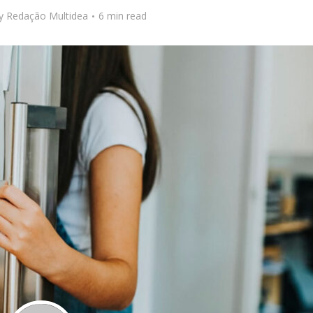
y
Redação Multidea
6 min read