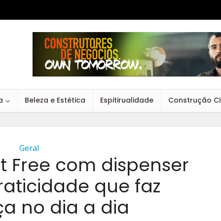
a
Beleza e Estética
Espitirualidade
Construção Civ
Geral
st Free com dispenser
raticidade que faz
ça no dia a dia