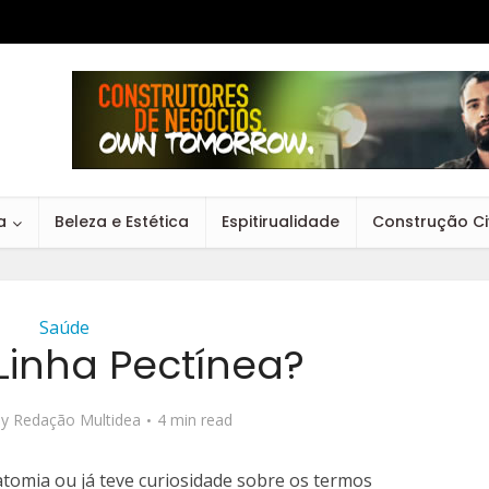
a
Beleza e Estética
Espitirualidade
Construção Civ
Saúde
Linha Pectínea?
by
Redação Multidea
4 min read
tomia ou já teve curiosidade sobre os termos