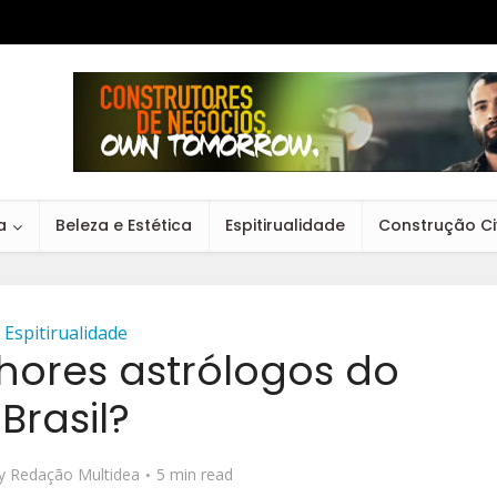
a
Beleza e Estética
Espitirualidade
Construção Civ
Espitirualidade
hores astrólogos do
Brasil?
y
Redação Multidea
5 min read