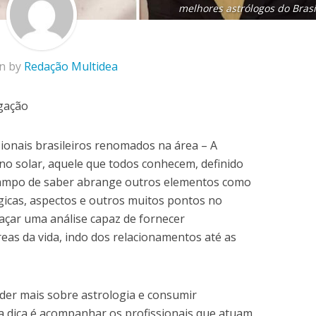
melhores astrólogos do Brasi
en by
Redação Multidea
lgação
sionais brasileiros renomados na área – A
gno solar, aquele que todos conhecem, definido
 campo de saber abrange outros elementos como
ógicas, aspectos e outros muitos pontos no
açar uma análise capaz de fornecer
eas da vida, indo dos relacionamentos até as
er mais sobre astrologia e consumir
 dica é acompanhar os profissionais que atuam