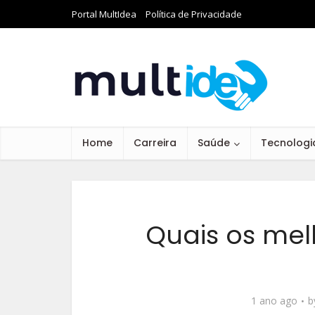
Portal MultIdea
Política de Privacidade
Home
Carreira
Saúde
Tecnologi
Quais os mel
1 ano ago
b