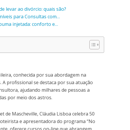
e levar ao divórcio: quais são?
oníveis para Consultas com…
puma injetada: conforto e…
leira, conhecida por sua abordagem na
. A profissional se destaca por sua atuação
nsultora, ajudando milhares de pessoas a
as por meio dos astros.
 de Mascheville, Cláudia Lisboa celebra 50
 roteirista e apresentadora do programa “No
ente, oferece cursos on-line que abrangem