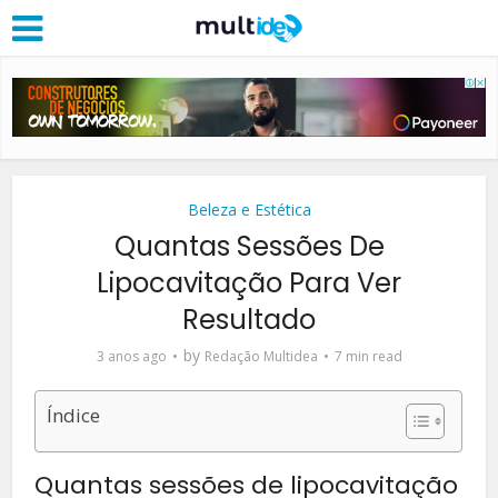
Beleza e Estética
Quantas Sessões De
Lipocavitação Para Ver
Resultado
by
3 anos ago
Redação Multidea
7 min read
Índice
Quantas sessões de lipocavitação