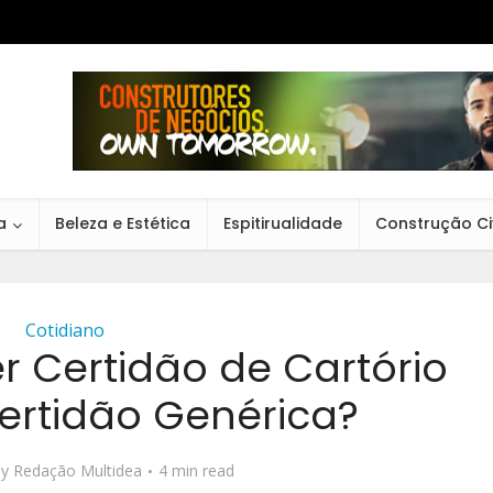
a
Beleza e Estética
Espitirualidade
Construção Civ
Cotidiano
r Certidão de Cartório
ertidão Genérica?
by
Redação Multidea
4 min read