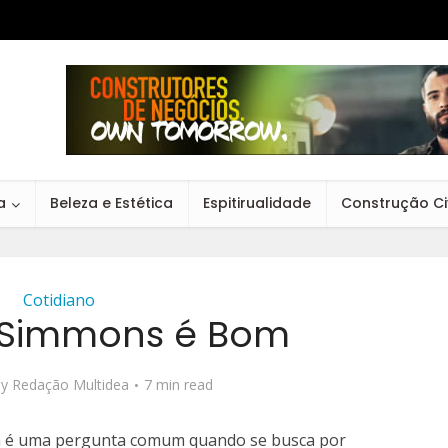
a
Beleza e Estética
Espitirualidade
Construção Civ
Cotidiano
 Simmons é Bom
by
Redação Multidea
7 min read
a é uma pergunta comum quando se busca por