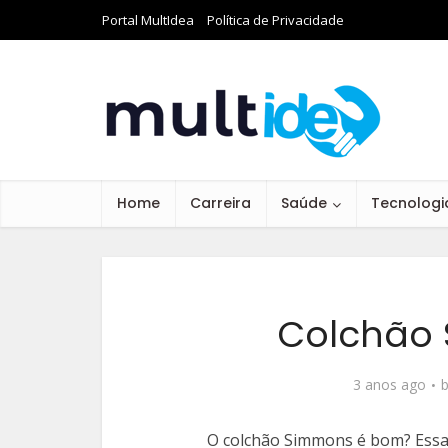
Portal MultIdea
Política de Privacidade
Home
Carreira
Saúde
Tecnologi
Colchão
3 anos ago
O colchão Simmons é bom? Ess