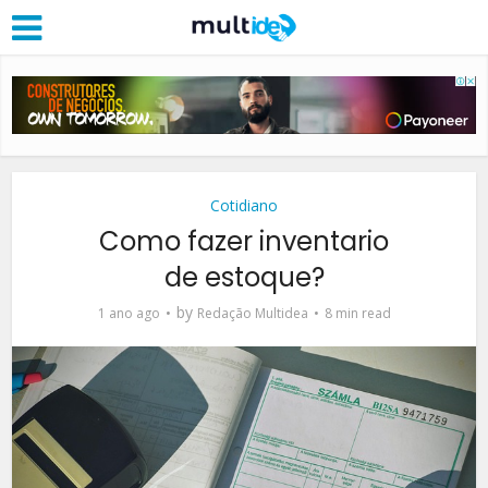
Cotidiano
Como fazer inventario
de estoque?
by
1 ano ago
Redação Multidea
8 min read