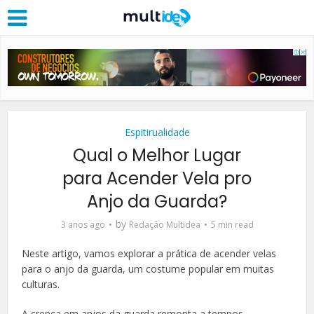
Espitirualidade
Qual o Melhor Lugar
para Acender Vela pro
Anjo da Guarda?
by
3 anos ago
Redação Multidea
5 min read
Neste artigo, vamos explorar a prática de acender velas
para o anjo da guarda, um costume popular em muitas
culturas.
A crença em anjos da guarda remonta a tempos