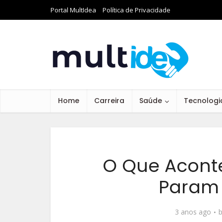
Portal MultIdea
Política de Privacidade
Home
Carreira
Saúde
Tecnologi
O Que Acont
Param 
3 anos ago