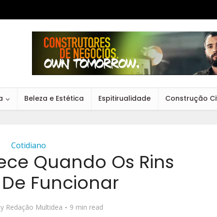
a
Beleza e Estética
Espitirualidade
Construção Civ
Cotidiano
ece Quando Os Rins
De Funcionar
by
Redação Multidea
9 min read