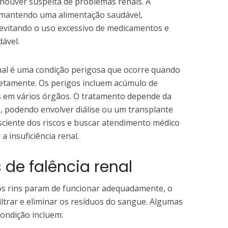
 houver suspeita de problemas renais. A
 mantendo uma alimentação saudável,
evitando o uso excessivo de medicamentos e
ável.
enal é uma condição perigosa que ocorre quando
retamente. Os perigos incluem acúmulo de
s em vários órgãos. O tratamento depende da
, podendo envolver diálise ou um transplante
sciente dos riscos e buscar atendimento médico
a insuficiência renal.
de falência renal
 os rins param de funcionar adequadamente, o
iltrar e eliminar os resíduos do sangue. Algumas
ondição incluem: