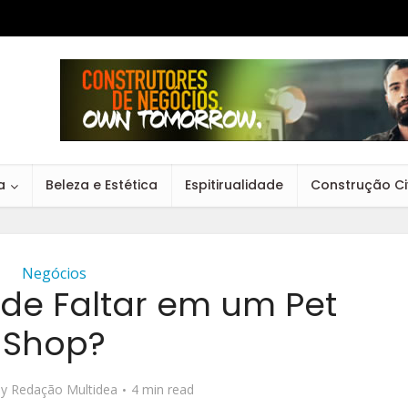
a
Beleza e Estética
Espitirualidade
Construção Civ
Negócios
de Faltar em um Pet
Shop?
by
Redação Multidea
4 min read