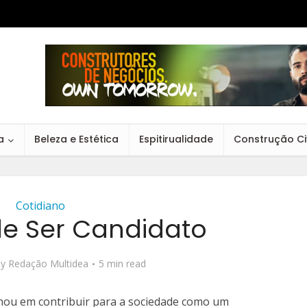
a
Beleza e Estética
Espitirualidade
Construção Civ
Cotidiano
e Ser Candidato
by
Redação Multidea
5 min read
hou em contribuir para a sociedade como um