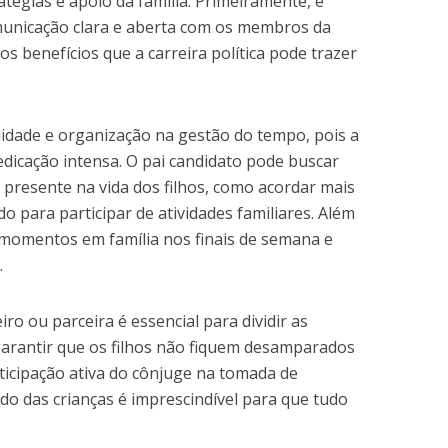
atégias e apoio da família. Primeiramente, é
municação clara e aberta com os membros da
os benefícios que a carreira política pode trazer
lidade e organização na gestão do tempo, pois a
dedicação intensa. O pai candidato pode buscar
r presente na vida dos filhos, como acordar mais
o para participar de atividades familiares. Além
 momentos em família nos finais de semana e
.
o ou parceira é essencial para dividir as
garantir que os filhos não fiquem desamparados
rticipação ativa do cônjuge na tomada de
do das crianças é imprescindível para que tudo