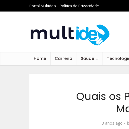
Portal MultIdea
Política de Privacidade
Home
Carreira
Saúde
Tecnologi
Quais os 
M
3 anos ago