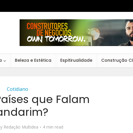
a
Beleza e Estética
Espitirualidade
Construção Civ
Cotidiano
Países que Falam
andarim?
by
Redação Multidea
4 min read