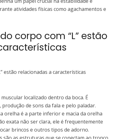
penha um papel crucial na estabilidade e
ante atividades físicas como agachamentos e
 do corpo com “L” estão
características
 estão relacionadas a características
 muscular localizado dentro da boca. É
, produção de sons da fala e pelo paladar.
a orelha é a parte inferior e macia da orelha
ão exata não ser clara, ele é frequentemente
locar brincos e outros tipos de adorno.
 são as estruturas que se conectam ao tronco