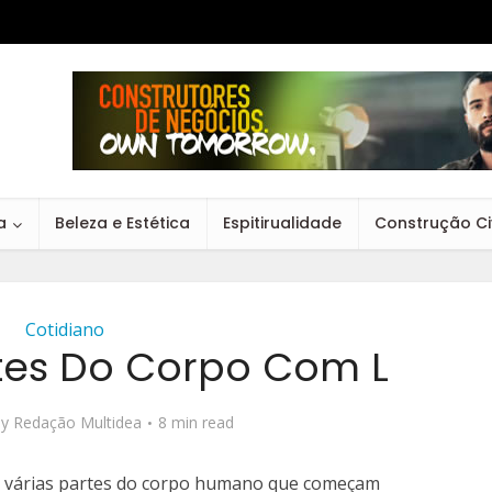
a
Beleza e Estética
Espitirualidade
Construção Civ
Cotidiano
tes Do Corpo Com L
by
Redação Multidea
8 min read
as várias partes do corpo humano que começam