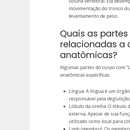
coluna vertebral. Ela desem
movimentação do tronco dur
levantamento de peso.
Quais as partes
relacionadas a 
anatômicas?
Algumas partes do corpo com “L”
anatômicas específicas:
Língua: A língua é um órgão
responsável pela deglutição
Lóbulo da orelha: O lóbulo d
externa. Apesar de sua funç
utilizado como local para co
Limb (membro): Os membros