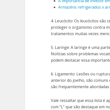
A importância de investir e
Armazéns refrigerados x ar
4. Leucócito: Os leucócitos são 
proteger o organismo contra inf
tratamentos muitas vezes menci
5. Laringe: A laringe é uma part
Notícias sobre problemas vocais,
podem destacar essa importante
6. Ligamento: Lesões ou ruptur
anterior do joelho, são comuns e
são frequentemente abordadas e
Vale ressaltar que essa lista é 
com “L” que são destaque em not