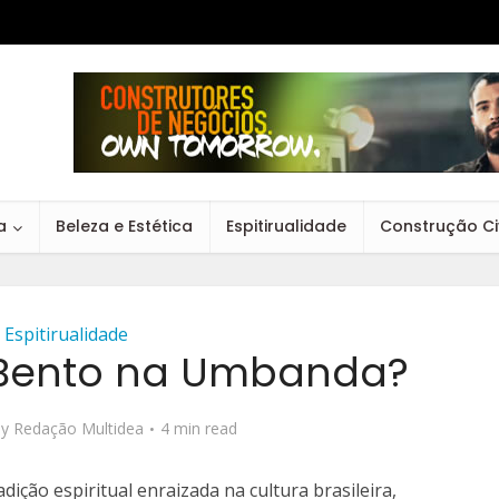
a
Beleza e Estética
Espitirualidade
Construção Civ
Espitirualidade
Bento na Umbanda?
by
Redação Multidea
4 min read
ição espiritual enraizada na cultura brasileira,