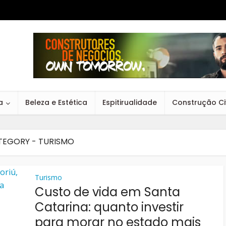
a
Beleza e Estética
Espitirualidade
Construção Civ
TEGORY - TURISMO
Turismo
Custo de vida em Santa
Catarina: quanto investir
para morar no estado mais