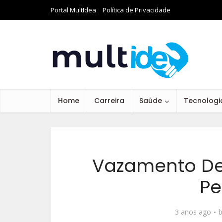
Portal MultIdea
Política de Privacidade
Home
Carreira
Saúde
Tecnologi
Vazamento De
Pe
3 anos ago