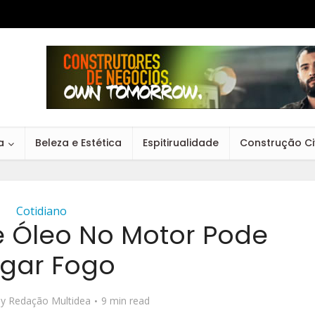
a
Beleza e Estética
Espitirualidade
Construção Civ
Cotidiano
 Óleo No Motor Pode
gar Fogo
by
Redação Multidea
9 min read